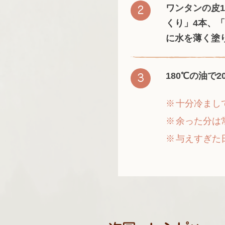
ワンタンの皮
くり」4本、
に水を薄く塗
180℃の油で
十分冷まし
余った分は
与えすぎた