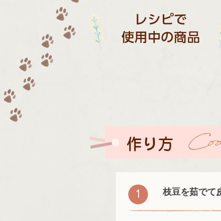
枝豆を茹でて