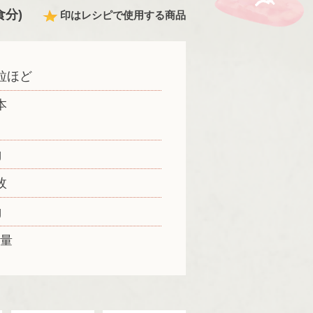
食分)
印はレシピで使用する商品
粒ほど
本
g
枚
g
適量