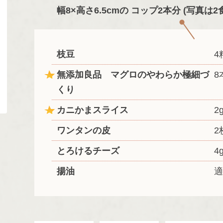
幅8×高さ6.5cmの コップ2本分 (写真は2
枝豆
4
無添加良品 マグロのやわらか極細づ
8
くり
カニかまスライス
2
ワンタンの皮
2
とろけるチーズ
4
揚油