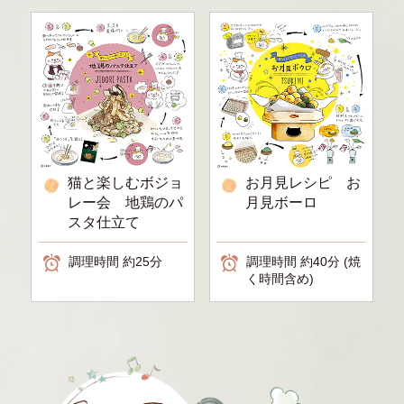
猫と楽しむボジョ
お月見レシピ お
レー会 地鶏のパ
月見ボーロ
スタ仕立て
調理時間 約25分
調理時間 約40分 (焼
く時間含め)