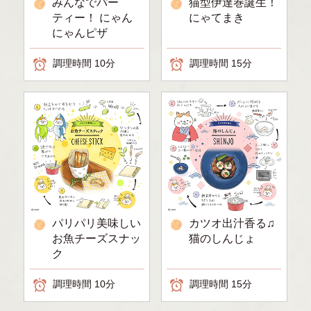
みんなでパー
猫型伊達巻誕生！
ティー！ にゃん
にゃてまき
にゃんピザ
調理時間 10分
調理時間 15分
パリパリ美味しい
カツオ出汁香る♫
お魚チーズスナッ
猫のしんじょ
ク
調理時間 10分
調理時間 15分