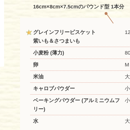
16cm×8cm×7.5cmのパウンド型 1本分
グレインフリービスケット
1
紫いも＆さつまいも
小麦粉 (薄力)
8
卵
M
米油
大
キャロブパウダー
小
ベーキングパウダー (アルミニウムフ
小
リー)
水
大