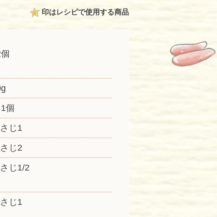
印はレシピで使用する商品
2個
0g
 1個
さじ1
さじ2
さじ1/2
さじ1